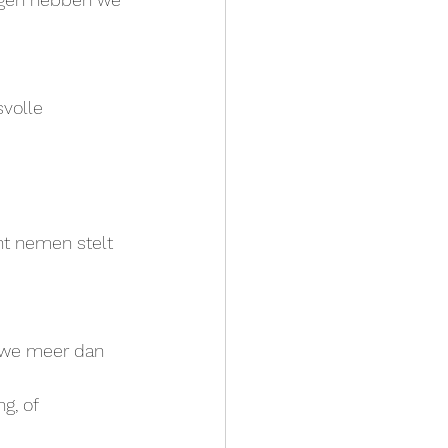
volle 
t nemen stelt 
n we meer dan 
g, of 