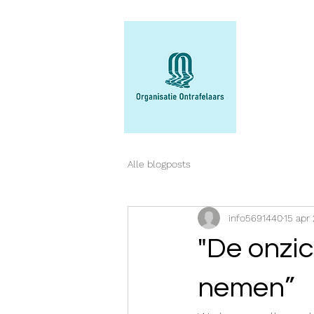
Alle blogposts
info5691440
15 apr
"De onzic
nemen”