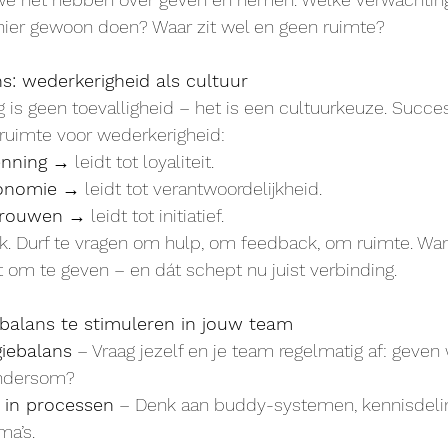
hier gewoon doen? Waar zit wel en geen ruimte?
ns: wederkerigheid als cultuur
 is geen toevalligheid – het is een cultuurkeuze. Succes
 ruimte voor wederkerigheid:
enning
 → leidt tot loyaliteit.
onomie
 → leidt tot verantwoordelijkheid.
trouwen
 → leidt tot initiatief.
 Durf te vragen om hulp, om feedback, om ruimte. Wan
t om te geven – en dát schept nu juist verbinding.
 balans te stimuleren in jouw team
iebalans
 – Vraag jezelf en je team regelmatig af: geve
andersom?
 in processen
 – Denk aan buddy-systemen, kennisdelin
a’s.