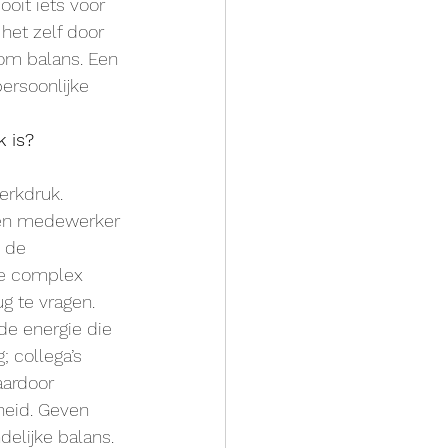
oit iets voor 
het zelf door 
 om balans. Een 
ersoonlijke 
 is?
rkdruk. 
 een medewerker 
 de 
ie complex 
g te vragen. 
de energie die 
; collega’s 
aardoor 
heid. Geven 
delijke balans.