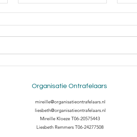
Waarom eerlijkheid over de
Vera
situatie je organisatie sterker
ontk
maakt
Organisatie Ontrafelaars
mireille@organisatieontrafelaars.nl
liesbeth@organisatieontrafelaars.nl
Mireille Kloeze T06-20575443
Liesbeth Remmers T06-24277508