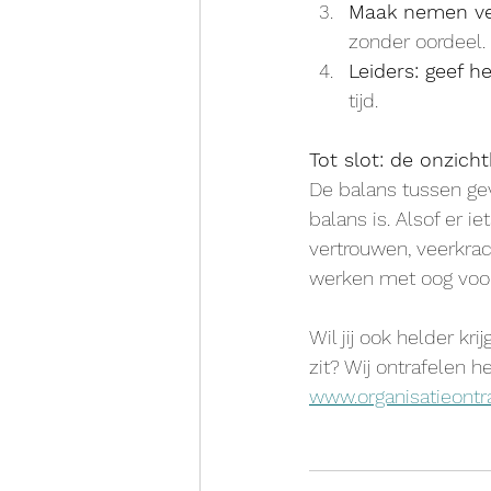
Maak nemen vei
zonder oordeel.
Leiders: geef h
tijd.
Tot slot: de onzich
De balans tussen gev
balans is. Alsof er ie
vertrouwen, veerkrac
werken met oog voo
Wil jij ook helder k
zit? Wij ontrafelen h
www.organisatieontra