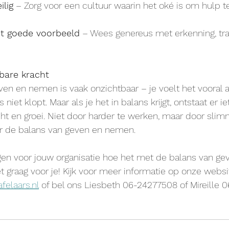
lig
 – Zorg voor een cultuur waarin het oké is om hulp t
et goede voorbeeld
 – Wees genereus met erkenning, tra
tbare kracht
en en nemen is vaak onzichtbaar – je voelt het vooral al
ts niet klopt. Maar als je het in balans krijgt, ontstaat er i
ht en groei. Niet door harder te werken, maar door sli
r de balans van geven en nemen.
rijgen voor jouw organisatie hoe het met de balans van 
et graag voor je! Kijk voor meer informatie op onze websi
felaars.nl
 of bel ons Liesbeth 06-24277508 of Mireille 