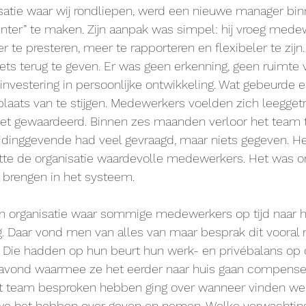
isatie waar wij rondliepen, werd een nieuwe manager bi
nter” te maken. Zijn aanpak was simpel: hij vroeg mede
te presteren, meer te rapporteren en flexibeler te zijn. 
 iets terug te geven. Er was geen erkenning, geen ruimte
investering in persoonlijke ontwikkeling. Wat gebeurde e
 plaats van te stijgen. Medewerkers voelden zich leegget
et gewaardeerd. Binnen zes maanden verloor het team 
eidinggevende had veel gevraagd, maar niets gegeven. H
tte de organisatie waardevolle medewerkers. Het was o
 brengen in het systeem.
n organisatie waar sommige medewerkers op tijd naar hu
. Daar vond men van alles van maar besprak dit vooral 
 Die hadden op hun beurt hun werk- en privébalans op o
 avond waarmee ze het eerder naar huis gaan compense
t team besproken hebben ging over wanneer vinden we 
s we het hebben over geven en nemen. Welke verwachti