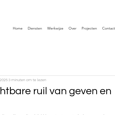
Home
Diensten
Werkwijze
Over
Projecten
Contact
 2025
3 minuten om te lezen
htbare ruil van geven en