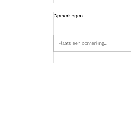
Opmerkingen
Plaats een opmerking...
De kracht van realiteitszin:
Vooruitgang begint met het
erkennen van waar je staat