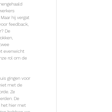
nnengehaald 
werkers 
Maar hij vergat 
 voor feedback, 
r? De 
rokken, 
twee 
et evenwicht 
nze rol om de 
is gingen voor 
niet met de 
rde. Ze 
erden. De 
het hier met 
ngen hebben we 