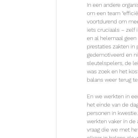
In een andere organ
om een team “efficië
voortdurend om meer 
iets cruciaals – zelf
en al helemaal geen 
prestaties zakten in
gedemotiveerd en ni
sleutelspelers, de l
was zoek en het kos
balans weer terug te
En we werkten in ee
het einde van de dag
personen in kwestie.
werkten vaker in de
vraag die we met he
elkaar in balans al