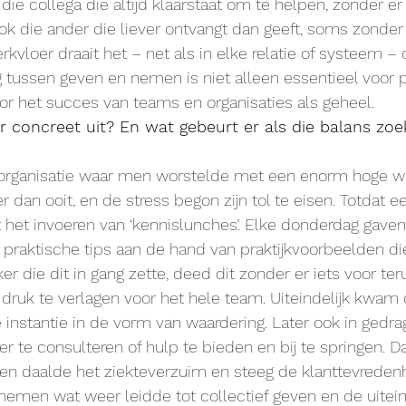
e collega die altijd klaarstaat om te helpen, zonder er o
ook die ander die liever ontvangt dan geeft, soms zonder 
kvloer draait het – net als in elke relatie of systeem –
 tussen geven en nemen is niet alleen essentieel voor p
oor het succes van teams en organisaties als geheel.
r concreet uit? En wat gebeurt er als die balans zoek
 organisatie waar men worstelde met een enorm hoge we
 dan ooit, en de stress begon zijn tol te eisen. Totdat
het invoeren van ‘kennislunches’. Elke donderdag gaven
praktische tips aan de hand van praktijkvoorbeelden d
 die dit in gang zette, deed dit zonder er iets voor teru
druk te verlagen voor het hele team. Uiteindelijk kwam 
te instantie in de vorm van waardering. Later ook in gedrag
r te consulteren of hulp te bieden en bij te springen. D
 en daalde het ziekteverzuim en steeg de klanttevreden
f nemen wat weer leidde tot collectief geven en de uitein