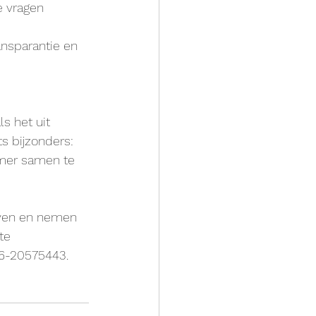
e vragen 
nsparantie en 
s het uit 
ets bijzonders: 
mmer samen te 
geven en nemen 
te 
06-20575443. 