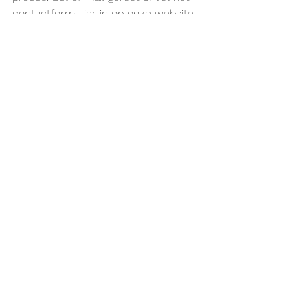
contactformulier in op onze website. 
Mireille Kloeze
06-20575443
mireille@organisatieontrafelaars.nl
Alles weergeven
Recente blogposts